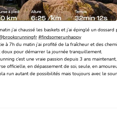
atin j’ai chaussé les baskets et j’ai épinglé un dossard
@brooksrunningfr
#findsomerunhappy
ie à 7h du matin j’ai profité de la fraîcheur et des chemi
t doux pour démarrer la journée tranquillement.
unning c’est une vraie passion depuis 3 ans maintenant, 
rse officielle, en dépassement de soi, seule, en amoureu
la run autant de possibilités mais toujours avec le sour