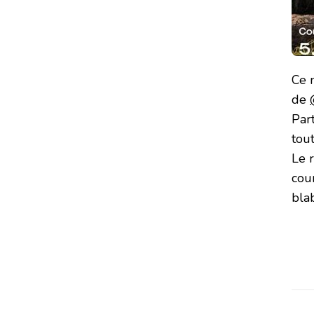
Ce m
de
Part
tou
Le r
cou
blab