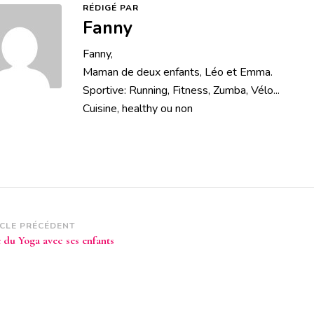
RÉDIGÉ PAR
Fanny
Fanny,
Maman de deux enfants, Léo et Emma.
Sportive: Running, Fitness, Zumba, Vélo...
Cuisine, healthy ou non
vigation
ICLE PRÉCÉDENT
e du Yoga avec ses enfants
article