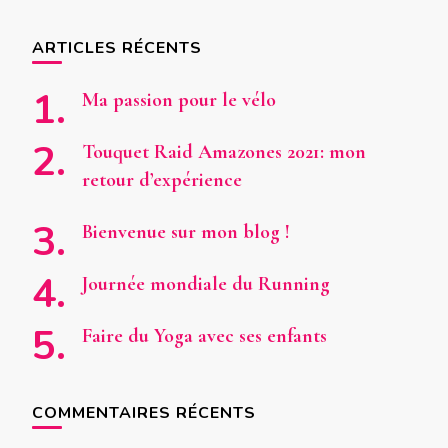
quelque
chose
ARTICLES RÉCENTS
?
Ma passion pour le vélo
Touquet Raid Amazones 2021: mon
retour d’expérience
Bienvenue sur mon blog !
Journée mondiale du Running
Faire du Yoga avec ses enfants
COMMENTAIRES RÉCENTS