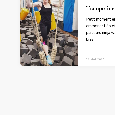
Trampoline 
Petit moment en
emmener Léo et s
parcours ninja wa
bras
31 MAI 2019